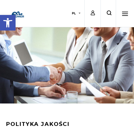
L
s
PL
Open toolbar
o
e
h
g
a
a
i
r
m
n
c
b
h
u
r
POLITYKA JAKOŚCI