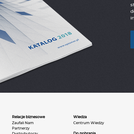
s
d
i
Relacje biznesowe
Wiedza
Zaufali Nam
Centrum Wiedzy
Partnerzy
Do pobrania
Dystrybutorzy