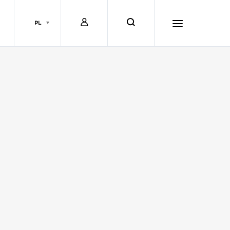
L
s
PL
o
e
h
g
a
a
i
r
m
n
c
b
h
u
r