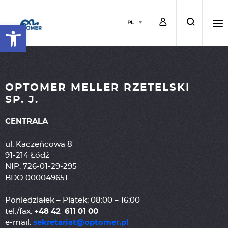
L
s
PL
Open toolbar
o
e
h
g
a
a
OPTOMER MELLER RZETELSKI
SP. J.
i
r
m
CENTRALA
ul. Kaczeńcowa 8
n
c
b
91-214 Łódź
NIP: 726-01-29-295
h
u
BDO 000049651
Poniedziałek – Piątek: 08:00 – 16:00
r
tel./fax:
+48 42 611 01 00
e-mail:
sekretariat@optomer.pl