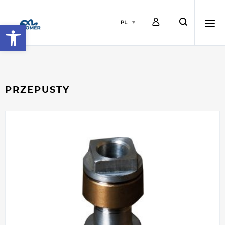
L
s
PL
Open toolbar
o
e
h
g
a
a
PRZEPUSTY
i
r
m
n
c
b
h
u
r