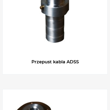
g
e
r
Przepust kabla ADSS