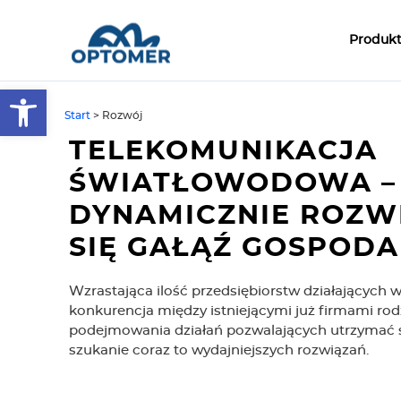
Produk
Open toolbar
Start
>
Rozwój
TELEKOMUNIKACJA
ŚWIATŁOWODOWA –
DYNAMICZNIE ROZW
SIĘ GAŁĄŹ GOSPODA
Wzrastająca ilość przedsiębiorstw działających w 
konkurencja między istniejącymi już firmami ro
podejmowania działań pozwalających utrzymać si
szukanie coraz to wydajniejszych rozwiązań.