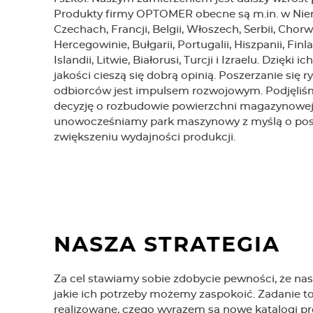
Produkty firmy OPTOMER obecne są m.in. w Niem
Czechach, Francji, Belgii, Włoszech, Serbii, Chorwa
Hercegowinie, Bułgarii, Portugalii, Hiszpanii, Finlan
Islandii, Litwie, Białorusi, Turcji i Izraelu. Dzięki 
jakości cieszą się dobrą opinią. Poszerzanie si
odbiorców jest impulsem rozwojowym. Podjęliś
decyzję o rozbudowie powierzchni magazynowej i
unowocześniamy park maszynowy z myślą o posze
zwiększeniu wydajności produkcji.
NASZA STRATEGIA
Za cel stawiamy sobie zdobycie pewności, że nasi
jakie ich potrzeby możemy zaspokoić. Zadanie t
realizowane, czego wyrazem są nowe katalogi p