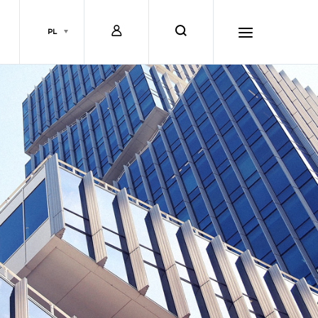
L
s
PL
o
e
h
g
a
a
i
r
m
n
c
b
h
u
r