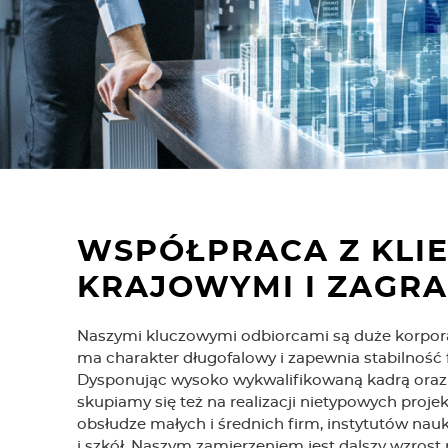
WSPÓŁPRACA Z KLI
KRAJOWYMI I ZAGR
Naszymi kluczowymi odbiorcami są duże korpora
ma charakter długofalowy i zapewnia stabilność
Dysponując wysoko wykwalifikowaną kadrą oraz
skupiamy się też na realizacji nietypowych projek
obsłudze małych i średnich firm, instytutów nau
i szkół. Naszym zamierzeniem jest dalszy wzrost