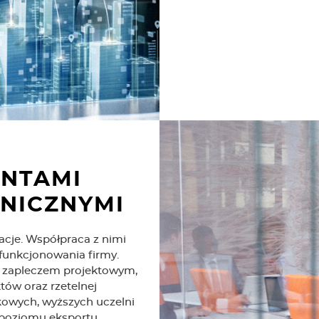
ENTAMI
ANICZNYMI
cje. Współpraca z nimi
 funkcjonowania firmy.
 zapleczem projektowym,
tów oraz rzetelnej
kowych, wyższych uczelni
 poziomu eksportu.