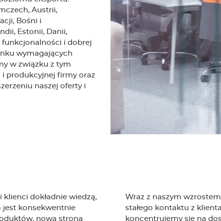
czech, Austrii,
cji, Bośni i
dii, Estonii, Danii,
ich funkcjonalności i dobrej
ę rynku wymagających
my w związku z tym
 produkcyjnej firmy oraz
rzeniu naszej oferty i
 klienci dokładnie wiedzą,
Wraz z naszym wzrostem 
o jest konsekwentnie
stałego kontaktu z klient
roduktów, nowa strona
koncentrujemy się na do