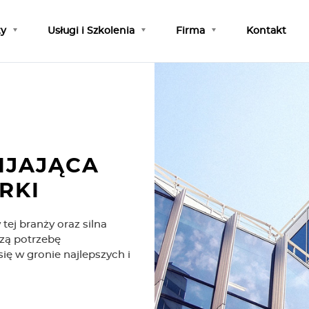
ty
Usługi i Szkolenia
Firma
Kontakt
IJAJĄCA
RKI
tej branży oraz silna
dzą potrzebę
ę w gronie najlepszych i