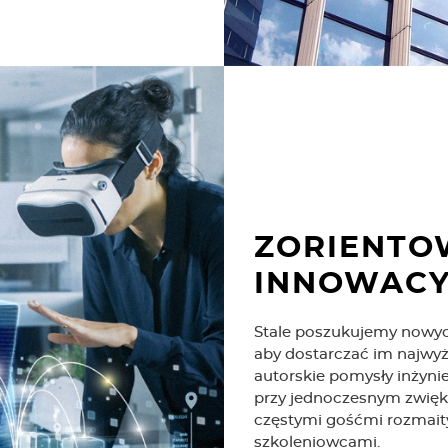
ZORIENTO
INNOWACY
Stale poszukujemy nowych
aby dostarczać im najwy
autorskie pomysły inżynie
przy jednoczesnym zwiększ
częstymi gośćmi rozmaity
szkoleniowcami.