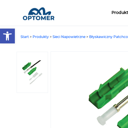
Produk
Open toolbar
Start
>
Produkty
>
Sieci Napowietrzne
>
Błyskawiczny Patchco