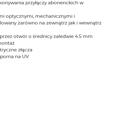
konywania przyłączy abonenckich w
ami optycznymi, mechanicznymi i
lowany zarówno na zewnątrz jak i wewnątrz
 przez otwór o średnicy zaledwie 4.5 mm
 montaż
ryczne złącza
dporna na UV