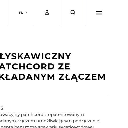
L
s
PL
o
e
h
g
a
a
ŁYSKAWICZNY
i
r
m
ATCHCORD ZE
KŁADANYM ZŁĄCZEM
n
c
b
h
u
IS
owacyjny patchcord z opatentowanym
r
adanym złączem umożliwiającym podłączenie
nenta bez użycia spawarki światłowodowej.