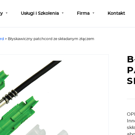
ty
Usługi i Szkolenia
Firma
Kontakt
rd
>
Błyskawiczny patchcord ze składanym złączem
B
P
S
OP
Inn
skł
abo