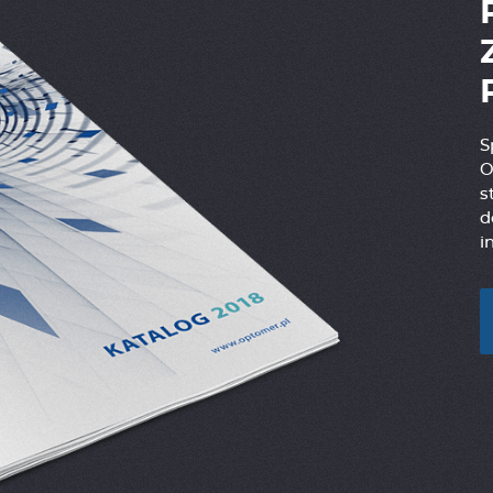
S
O
s
d
i