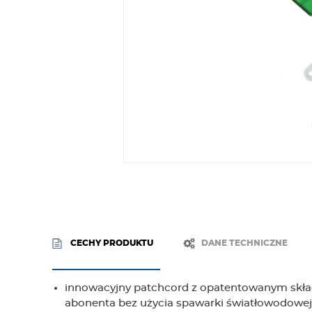
CECHY PRODUKTU
DANE TECHNICZNE
innowacyjny patchcord z opatentowanym skł
abonenta bez użycia spawarki światłowodowej