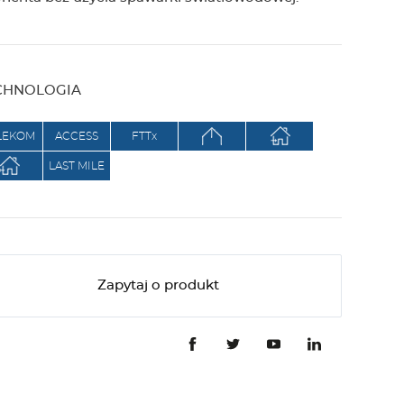
g
e
CHNOLOGIA
r
LEKOM
ACCESS
FTTx
LAST MILE
Zapytaj o produkt