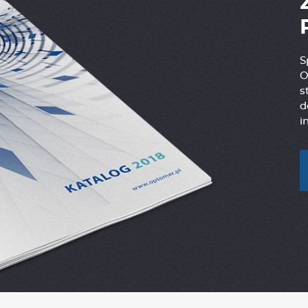
S
O
s
d
i