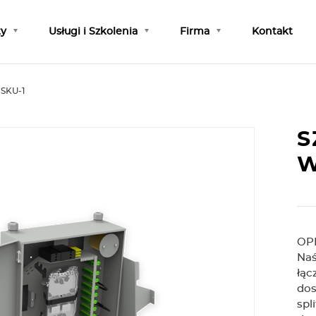
ty
Usługi i Szkolenia
Firma
Kontakt
 SKU-1
S
W
OP
Naś
łąc
dos
spl