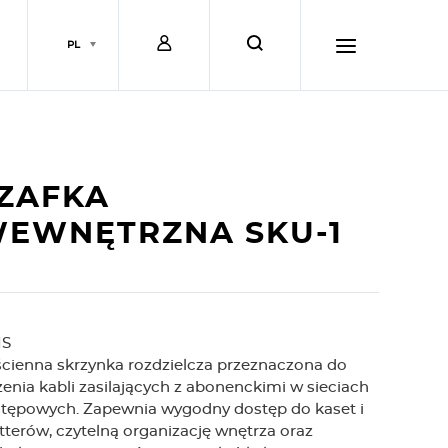
L
s
PL
o
e
h
g
a
a
ZAFKA
i
r
m
EWNĘTRZNA SKU-1
n
c
b
IS
h
u
cienna skrzynka rozdzielcza przeznaczona do
zenia kabli zasilających z abonenckimi w sieciach
r
tępowych. Zapewnia wygodny dostęp do kaset i
itterów, czytelną organizację wnętrza oraz