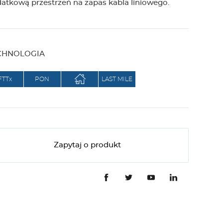
atkową przestrzeń na zapas kabla liniowego.
g
e
CHNOLOGIA
r
FTTx
PON
LAST MILE
Zapytaj o produkt