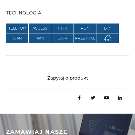
TECHNOLOGIA
TELEKOM
ACCESS
FTTx
PON
LAN
WAN
MAN
CATV
PRZEMYSŁ
Zapytaj o produkt
ZAMAWIAJ NASZE