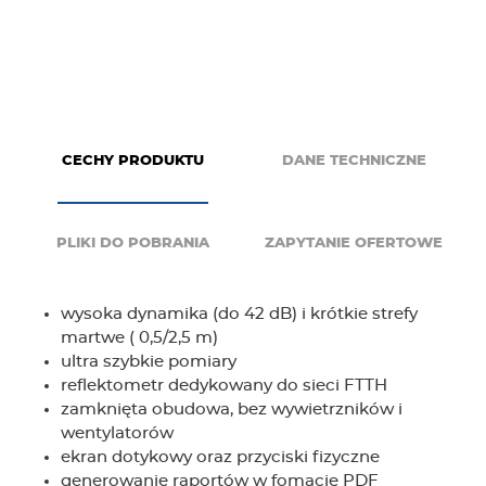
g
e
r
CECHY PRODUKTU
DANE TECHNICZNE
PLIKI DO POBRANIA
ZAPYTANIE OFERTOWE
wysoka dynamika (do 42 dB) i krótkie strefy
martwe ( 0,5/2,5 m)
ultra szybkie pomiary
reflektometr dedykowany do sieci FTTH
zamknięta obudowa, bez wywietrzników i
wentylatorów
ekran dotykowy oraz przyciski fizyczne
generowanie raportów w fomacie PDF