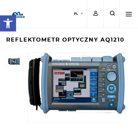
L
s
PL
Open toolbar
o
e
h
REFLEKTOMETR OPTYCZNY AQ1210
g
a
a
i
r
m
n
c
b
h
u
r