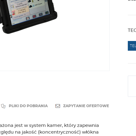
TE
TE
PLIKI DO POBRANIA
ZAPYTANIE OFERTOWE
ażona jest w system kamer, który zapewnia
zględu na jakość (koncentryczność) włókna