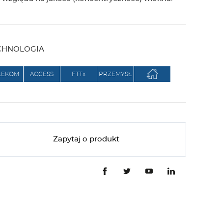
g
e
CHNOLOGIA
r
LEKOM
ACCESS
FTTx
PRZEMYSŁ
Zapytaj o produkt