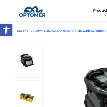
Produk
Open toolbar
Start
>
Produkty
>
Narzędzia i Akcesoria
>
Spawarki Światłow