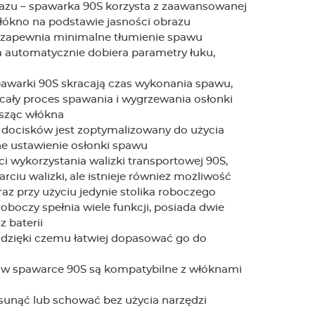
azu – spawarka 90S korzysta z zaawansowanej
włókno na podstawie jasności obrazu
co zapewnia minimalne tłumienie spawu
 automatycznie dobiera parametry łuku,
awarki 90S skracają czas wykonania spawu,
cały proces spawania i wygrzewania osłonki
osząc włókna
 docisków jest zoptymalizowany do użycia
ne ustawienie osłonki spawu
ci wykorzystania walizki transportowej 90S,
ciu walizki, ale istnieje również możliwość
az przy użyciu jedynie stolika roboczego
roboczy spełnia wiele funkcji, posiada dwie
 baterii
, dzięki czemu łatwiej dopasować go do
n w spawarce 90S są kompatybilne z włóknami
sunąć lub schować bez użycia narzędzi