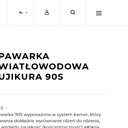
L
s
PL
o
e
h
g
a
a
PAWARKA
i
r
m
WIATŁOWODOWA
UJIKURA 90S
n
c
b
h
u
IS
warka 90S wyposażona w system kamer, który
r
ewnia dokładne wyrównanie rdzeń do rdzenia,
 względu na jakość (koncentryczność) włókna.