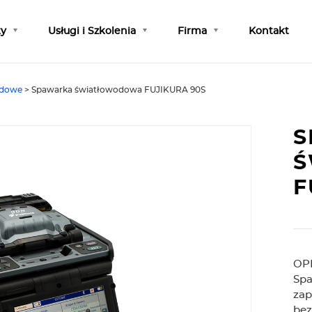
ty
Usługi i Szkolenia
Firma
Kontakt
odowe
>
Spawarka światłowodowa FUJIKURA 90S
S
Ś
F
OP
Spa
zap
bez