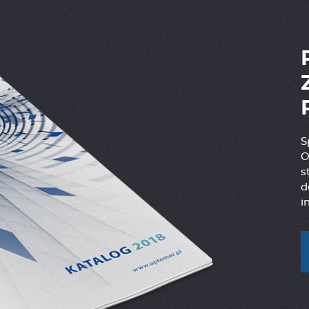
S
O
s
d
i