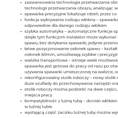
zaawansowana technologia przetwarzania obr
technologii przetwarzania obrazu, analizując 
spawarka precyzyjne lokalizuje rdzeń, przez 
funkcja wykrywania rodzaju włókna – spawarka
odpowiednie dla danego rodzaju włókien
szybka automatyka – automatyczne funkcje sp
dzięki tym funkcjom instalator może wykonać 
spawu, bez dotykania spawarki, jedynie przen
łatwe pozycjonowanie osłonek spawu – kształt
osłonek 60mm, umożliwiają szybkie i precyzyj
walizka transportowa – istnieje wiele możliwoś
spawarka jest gotowa do pracy od razu po otwar
używania spawarki umieszczonej na walizce, or
rekonfigurowalny stolik roboczy – nowy stolik 
duże szuflady do przechowywania narzędzi oraz
stolik roboczy można podzielić na dwie części
miejsca pracy
kompatybilność z luźną tubą – dociski włókie
w luźnej tubie
wystającą część zacisku luźnej tuby można wy