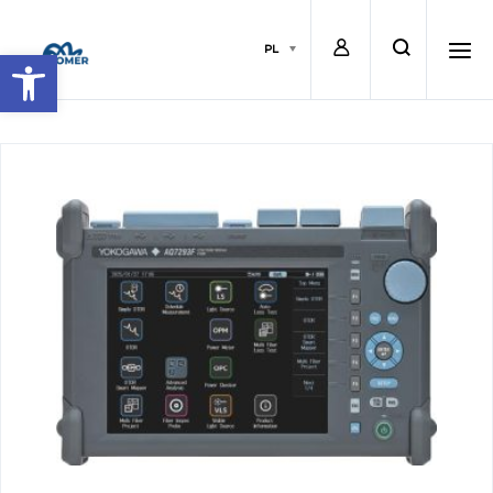
L
s
PL
Open toolbar
OPTOMER
o
e
h
g
a
a
i
r
m
n
c
b
h
u
r