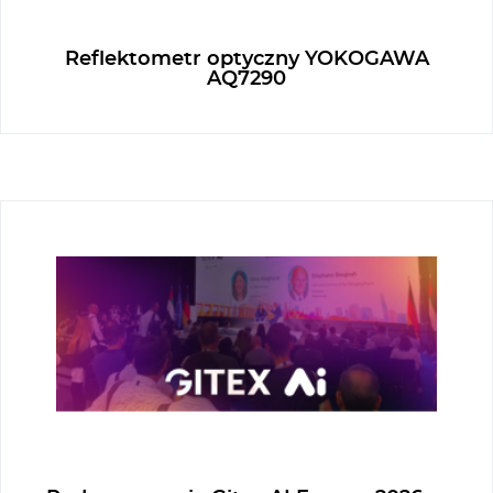
g
Reflektometr optyczny YOKOGAWA
AQ7290
e
r