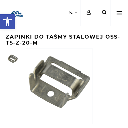
L
s
PL
Open toolbar
o
e
h
ZAPINKI DO TAŚMY STALOWEJ OSS-
TS-Z-20-M
g
a
a
i
r
m
n
c
b
h
u
r