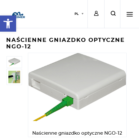
L
s
PL
Open toolbar
o
e
h
NAŚCIENNE GNIAZDKO OPTYCZNE
NGO-12
g
a
a
i
r
m
n
c
b
h
u
r
Naścienne gniazdko optyczne NGO-12