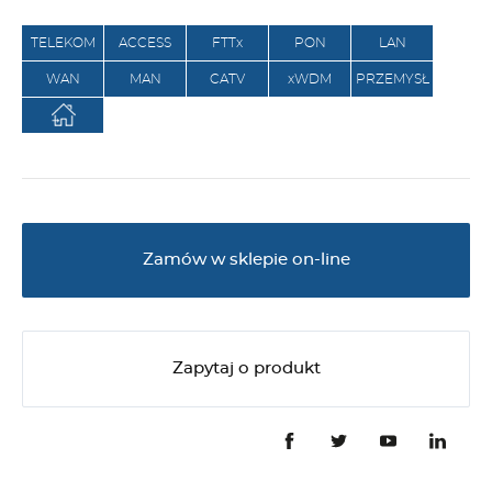
TELEKOM
ACCESS
FTTx
PON
LAN
WAN
MAN
CATV
xWDM
PRZEMYSŁ
Zamów w sklepie on-line
Zapytaj o produkt