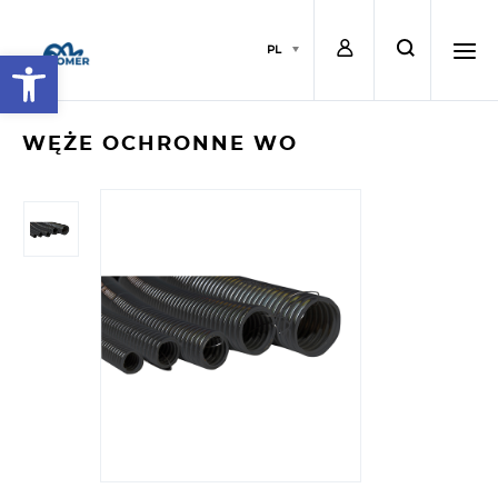
L
s
PL
Open toolbar
o
e
h
WĘŻE OCHRONNE WO
g
a
a
i
r
m
n
c
b
h
u
r