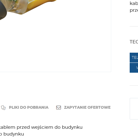
kab
prz
TE
TE
PLIKI DO POBRANIA
ZAPYTANIE OFERTOWE
z kablem przed wejściem do budynku
do budynku