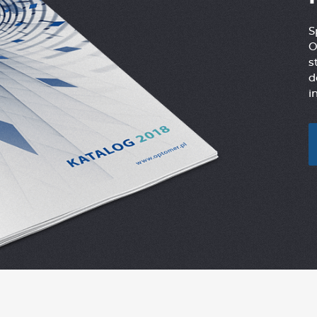
S
O
s
d
i