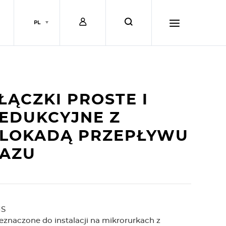
L
s
PL
o
e
h
g
a
a
ŁĄCZKI PROSTE I
i
r
m
EDUKCYJNE Z
LOKADĄ PRZEPŁYWU
n
c
b
AZU
h
u
r
IS
eznaczone do instalacji na mikrorurkach z