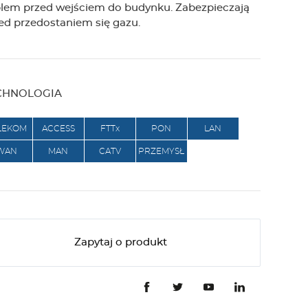
lem przed wejściem do budynku. Zabezpieczają
g
ed przedostaniem się gazu.
e
CHNOLOGIA
r
LEKOM
ACCESS
FTTx
PON
LAN
WAN
MAN
CATV
PRZEMYSŁ
Zapytaj o produkt