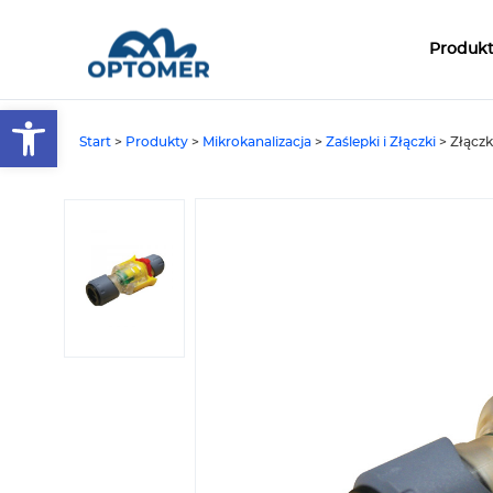
Produk
Open toolbar
Start
>
Produkty
>
Mikrokanalizacja
>
Zaślepki i Złączki
>
Złączk