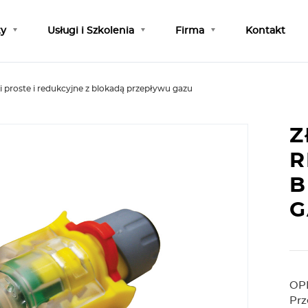
ty
Usługi i Szkolenia
Firma
Kontakt
i proste i redukcyjne z blokadą przepływu gazu
Z
R
B
G
OP
Prz